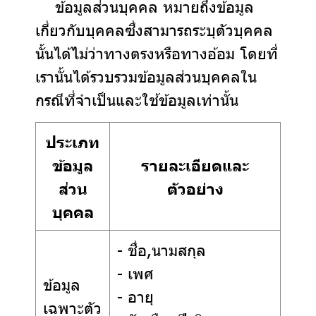
ข้อมูลส่วนบุคคล หมายถึงข้อมูล
เกี่ยวกับบุคคลซึ่งสามารถระบุตัวบุคคล
นั้นได้ไม่ว่าทางตรงหรือทางอ้อม โดยที่
เรานั้นได้รวบรวมข้อมูลส่วนบุคคลใน
กรณีที่จำเป็นและใช้ข้อมูลเท่านั้น
ประเภท
ข้อมูล
รายละเอียดและ
ส่วน
ตัวอย่าง
บุคคล
- ชื่อ,นามสกุล
- เพศ
ข้อมูล
- อายุ
เฉพาะตัว