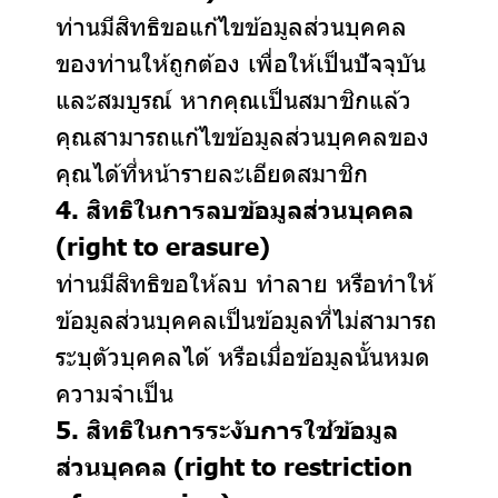
ท่านมีสิทธิขอแก้ไขข้อมูลส่วนบุคคล
ของท่านให้ถูกต้อง เพื่อให้เป็นปัจจุบัน
และสมบูรณ์ หากคุณเป็นสมาชิกแล้ว
คุณสามารถแก้ไขข้อมูลส่วนบุคคลของ
คุณได้ที่หน้ารายละเอียดสมาชิก
4. สิทธิในการลบข้อมูลส่วนบุคคล
(right to erasure)
ท่านมีสิทธิขอให้ลบ ทำลาย หรือทำให้
ข้อมูลส่วนบุคคลเป็นข้อมูลที่ไม่สามารถ
ระบุตัวบุคคลได้ หรือเมื่อข้อมูลนั้นหมด
ความจำเป็น
5. สิทธิในการระงับการใช้ข้อมูล
ส่วนบุคคล (right to restriction