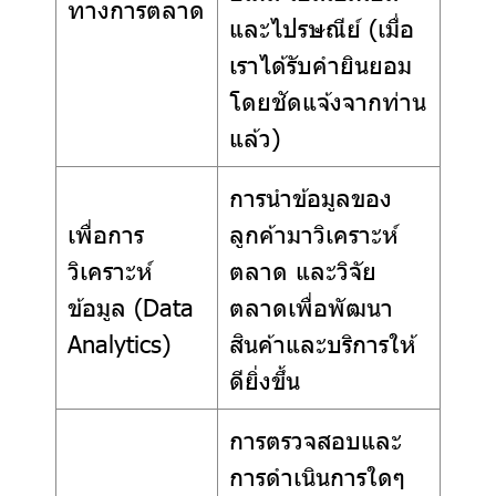
ทางการตลาด
และไปรษณีย์ (เมื่อ
เราได้รับคำยินยอม
โดยชัดแจ้งจากท่าน
แล้ว)
การนำข้อมูลของ
เพื่อการ
ลูกค้ามาวิเคราะห์
วิเคราะห์
ตลาด และวิจัย
ข้อมูล (Data
ตลาดเพื่อพัฒนา
Analytics)
สินค้าและบริการให้
ดียิ่งขึ้น
การตรวจสอบและ
การดำเนินการใดๆ