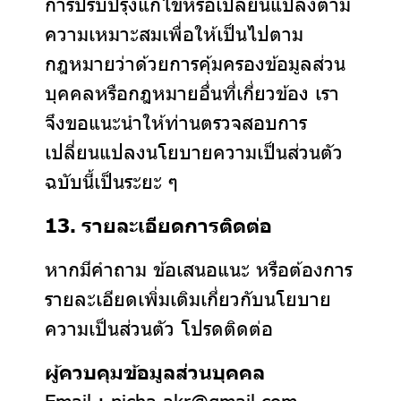
การปรับปรุงแก้ไขหรือเปลี่ยนแปลงตาม
ความเหมาะสมเพื่อให้เป็นไปตาม
กฎหมายว่าด้วยการคุ้มครองข้อมูลส่วน
บุคคลหรือกฎหมายอื่นที่เกี่ยวข้อง เรา
จึงขอแนะนำให้ท่านตรวจสอบการ
เปลี่ยนแปลงนโยบายความเป็นส่วนตัว
ฉบับนี้เป็นระยะ ๆ
13. รายละเอียดการติดต่อ
หากมีคำถาม ข้อเสนอแนะ หรือต้องการ
รายละเอียดเพิ่มเติมเกี่ยวกับนโยบาย
ความเป็นส่วนตัว โปรดติดต่อ
ผู้ควบคุมข้อมูลส่วนบุคคล
Email : picha.akr@gmail.com