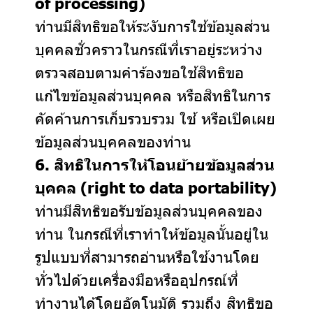
of processing)
ท่านมีสิทธิขอให้ระงับการใช้ข้อมูลส่วน
บุคคลชั่วคราวในกรณีที่เราอยู่ระหว่าง
ตรวจสอบตามคำร้องขอใช้สิทธิขอ
แก้ไขข้อมูลส่วนบุคคล หรือสิทธิในการ
คัดค้านการเก็บรวบรวม ใช้ หรือเปิดเผย
ข้อมูลส่วนบุคคลของท่าน
6. สิทธิในการให้โอนย้ายข้อมูลส่วน
บุคคล (right to data portability)
ท่านมีสิทธิขอรับข้อมูลส่วนบุคคลของ
ท่าน ในกรณีที่เราทำให้ข้อมูลนั้นอยู่ใน
รูปแบบที่สามารถอ่านหรือใช้งานโดย
ทั่วไปด้วยเครื่องมือหรืออุปกรณ์ที่
ทำงานได้โดยอัตโนมัติ รวมถึง สิทธิขอ