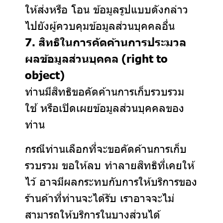
ให้ส่งหรือ โอน ข้อมูลรูปแบบดังกล่าว
ไปยังผู้ควบคุมข้อมูลส่วนบุคคลอื่น
7. สิทธิในการคัดค้านการประมวล
ผลข้อมูลส่วนบุคคล (right to
object)
ท่านมีสิทธิขอคัดค้านการเก็บรวบรวม
ใช้ หรือเปิดเผยข้อมูลส่วนบุคคลของ
ท่าน
กรณีท่านเลือกที่จะขอคัดค้านการเก็บ
รวบรวม ขอให้ลบ ทำลายสิทธิที่เคยให้
ไว้ อาจมีผลกระทบกับการให้บริการของ
ร้านค้าที่ท่านจะได้รับ เราอาจจะไม่
สามารถให้บริการในบางส่วนได้